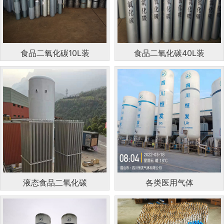
食品二氧化碳10L装
食品二氧化碳40L装
液态食品二氧化碳
各类医用气体