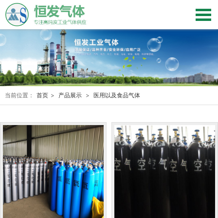
当前位置：
首页
>
产品展示
>
医用以及食品气体