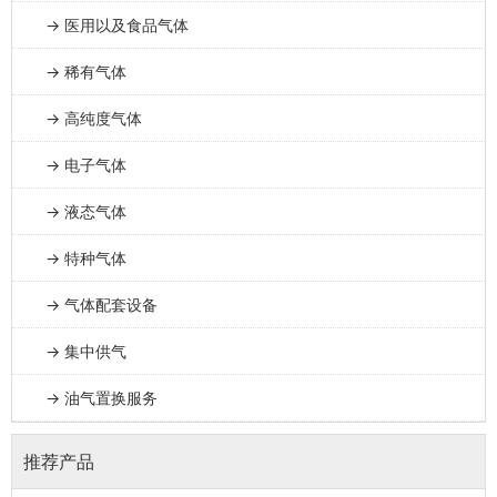
→ 医用以及食品气体
→ 稀有气体
→ 高纯度气体
→ 电子气体
→ 液态气体
→ 特种气体
→ 气体配套设备
→ 集中供气
→ 油气置换服务
推荐产品