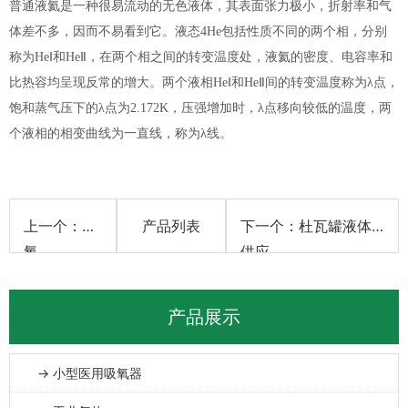
普通液氦是一种很易流动的无色液体，其表面张力极小，折射率和气
体差不多，因而不易看到它。液态4He包括性质不同的两个相，分别
称为HeⅠ和HeⅡ，在两个相之间的转变温度处，液氦的密度、电容率和
比热容均呈现反常的增大。两个液相HeⅠ和HeⅡ间的转变温度称为λ点，
饱和蒸气压下的λ点为2.172K，压强增加时，λ点移向较低的温度，两
个液相的相变曲线为一直线，称为λ线。
上一个：液
产品列表
下一个：杜瓦罐液体
氧
供应
产品展示
→ 小型医用吸氧器