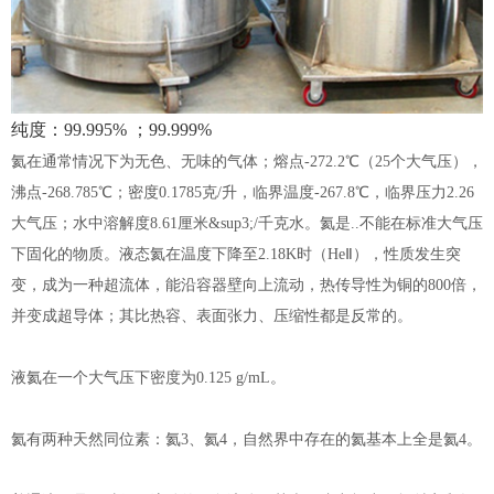
纯度：99.995% ；99.999%
氦在通常情况下为无色、无味的气体；熔点-272.2℃（25个大气压），
沸点-268.785℃；密度0.1785克/升，临界温度-267.8℃，临界压力2.26
大气压；水中溶解度8.61厘米&sup3;/千克水。氦是..不能在标准大气压
下固化的物质。液态氦在温度下降至2.18K时（HeⅡ），性质发生突
变，成为一种超流体，能沿容器壁向上流动，热传导性为铜的800倍，
并变成超导体；其比热容、表面张力、压缩性都是反常的。
液氦在一个大气压下密度为0.125 g/mL。
氦有两种天然同位素：氦3、氦4，自然界中存在的氦基本上全是氦4。