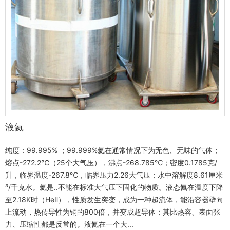
液氦
纯度：99.995% ；99.999%氦在通常情况下为无色、无味的气体；
熔点-272.2℃（25个大气压），沸点-268.785℃；密度0.1785克/
升，临界温度-267.8℃，临界压力2.26大气压；水中溶解度8.61厘米
³/千克水。氦是..不能在标准大气压下固化的物质。液态氦在温度下降
至2.18K时（HeⅡ），性质发生突变，成为一种超流体，能沿容器壁向
上流动，热传导性为铜的800倍，并变成超导体；其比热容、表面张
力、压缩性都是反常的。液氦在一个大...